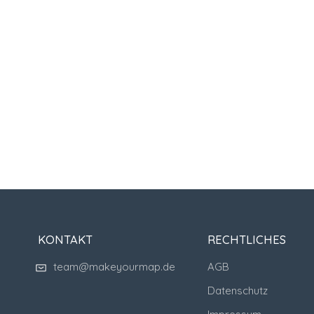
KONTAKT
RECHTLICHES
team@makeyourmap.de
AGB
Datenschutz